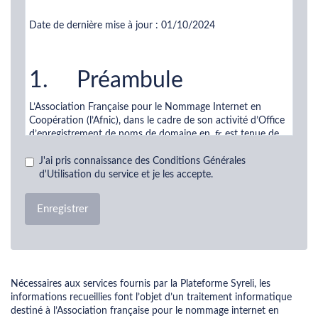
Conditions générales d’utilisation de la Plateforme SYRELI
Date de dernière mise à jour : 01/10/2024
1. Préambule
L’Association Française pour le Nommage Internet en
Coopération (l’Afnic), dans le cadre de son activité d’Office
d’enregistrement de noms de domaine en
.fr,
est tenue de
mettre en place une procédure contradictoire permettant à
toute personne démontrant un intérêt à agir de lui
J'ai pris connaissance des Conditions Générales
demander la suppression ou la transmission à son profit
d'Utilisation du service et je les accepte.
d’un nom de domaine qui entre dans les cas prévus à
l’article L.45-2 du code des postes et des communications
Enregistrer
électroniques.
La Plateforme SYRELI permet de répondre à cette
obligation dans le cadre de la procédure alternative de
résolution de litiges du même nom, à savoir SYRELI.
SYRELI, est une marque exploitée et protégée en France et
Nécessaires aux services fournis par la Plateforme Syreli, les
au sein de l’Union Européenne par l’Afnic, association loi
informations recueillies font l’objet d’un traitement informatique
1901 inscrite au répertoire SIRENE sous le numéro
destiné à l’Association française pour le nommage internet en