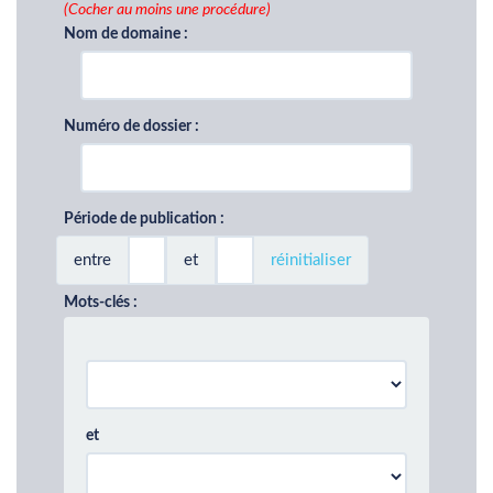
(Cocher au moins une procédure)
Nom de domaine :
Numéro de dossier :
Période de publication :
entre
et
réinitialiser
Mots-clés :
et