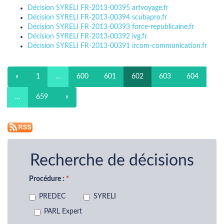
Décision SYRELI FR-2013-00395 artvoyage.fr
Décision SYRELI FR-2013-00394 scubapro.fr
Décision SYRELI FR-2013-00393 force-republicaine.fr
Décision SYRELI FR-2013-00392 ivg.fr
Décision SYRELI FR-2013-00391 ircom-communication.fr
«
1
…
600
601
602
603
604
…
659
»
Recherche de décisions
Procédure :
PREDEC
SYRELI
PARL Expert