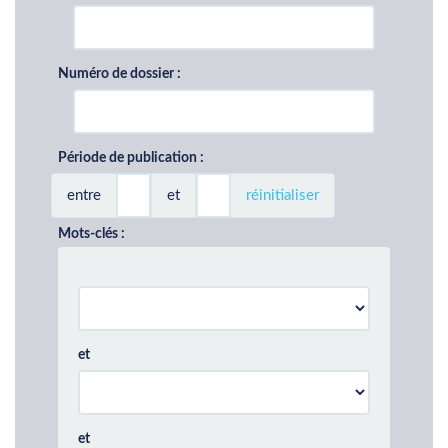
Numéro de dossier :
Période de publication :
entre
et
réinitialiser
Mots-clés :
et
et