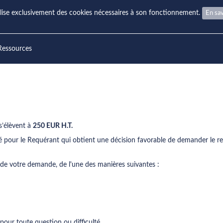
ilise exclusivement des cookies nécessaires à son fonctionnement.
En sav
Ressources
s’élèvent à
250 EUR H.T.
bilité pour le Requérant qui obtient une décision favorable de demander le
t de votre demande, de l'une des manières suivantes :
pour toute question ou difficulté.