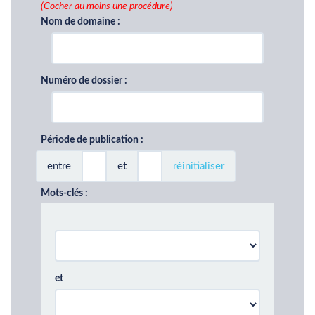
(Cocher au moins une procédure)
Nom de domaine :
Numéro de dossier :
Période de publication :
entre
et
réinitialiser
Mots-clés :
et