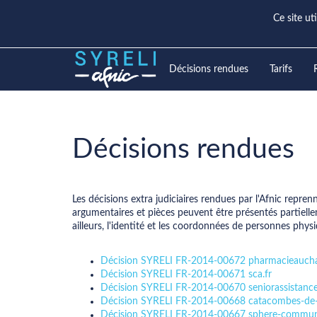
Ce site ut
Décisions rendues
Tarifs
Décisions rendues
Les décisions extra judiciaires rendues par l'Afnic repre
argumentaires et pièces peuvent être présentés partiellem
ailleurs, l'identité et les coordonnées de personnes p
Décision SYRELI FR-2014-00672 pharmacieaucha
Décision SYRELI FR-2014-00671 sca.fr
Décision SYRELI FR-2014-00670 seniorassistance
Décision SYRELI FR-2014-00668 catacombes-de-p
Décision SYRELI FR-2014-00667 sphere-communi