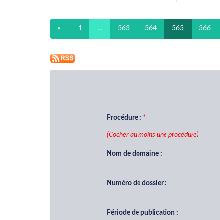
«
1
…
563
564
565
566
Procédure :
(Cocher au moins une procédure)
Nom de domaine :
Numéro de dossier :
Période de publication :