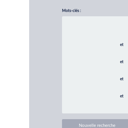
Mots-clés :
et
et
et
et
Nouvelle recherche