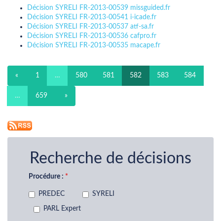
Décision SYRELI FR-2013-00539 missguided.fr
Décision SYRELI FR-2013-00541 i-icade.fr
Décision SYRELI FR-2013-00537 atf-sa.fr
Décision SYRELI FR-2013-00536 cafpro.fr
Décision SYRELI FR-2013-00535 macape.fr
«
1
…
580
581
582
583
584
…
659
»
Recherche de décisions
Procédure :
PREDEC
SYRELI
PARL Expert