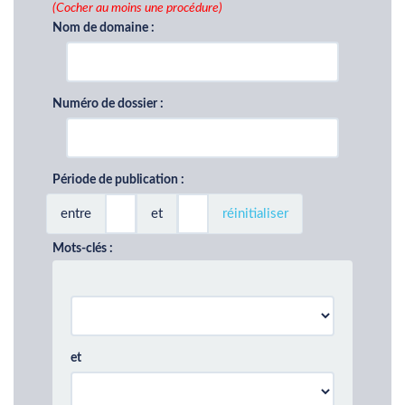
(Cocher au moins une procédure)
Nom de domaine :
Numéro de dossier :
Période de publication :
entre
et
réinitialiser
Mots-clés :
et